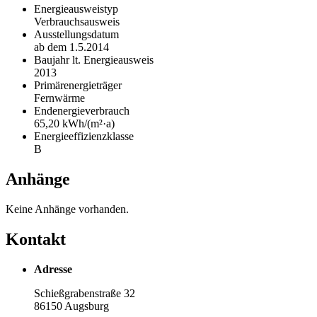
Energie­ausweistyp
Verbrauchs­ausweis
Ausstellungs­datum
ab dem 1.5.2014
Baujahr lt. Energie­ausweis
2013
Primär­energie­träger
Fernwärme
Endenergie­verbrauch
65,20 kWh/(m²·a)
Energie­effizienz­klasse
B
Anhänge
Keine Anhänge vorhanden.
Kontakt
Adresse
Schießgrabenstraße 32
86150 Augsburg