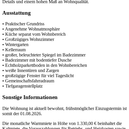
Details und einem hohen Maß an Wohnqualität.
Ausstattung
• Praktischer Grundriss
• Angenehme Wohnatmosphäre
• Küche separat vom Wohnbereich
• Großzügiges Wohnzimmer
• Wintergarten
• Kellerraum
• großer, beleuchteter Spiegel im Badezimmer
• Badezimmer mit bodentiefer Dusche
• Echtholzparkettboden in den Wohnbereichen
• weiße Innentüren und Zargen
• großzügige Fenster für viel Tageslicht
• Gemeinschaftsfahrradraum
• Tiefgaragenstellplatz
Sonstige Informationen
Die Wohnung ist aktuell bewohnt, frühstmöglicher Einzugstermin ist
somit der 01.08.2026.
Die monatliche Warmmiete in Höhe von 1.330,00 € beinhaltet die
Kaltmiete, die Vorauszahlungen für Betriebs- und Heizkosten sowie