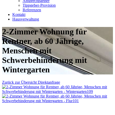
Ansprechpartner
Tippgeber-Provision
Referenzen
Kontakt
Hausverwaltung
2-Zimmer Wohnung für
Rentner, ab 60 Jährige,
Menschen mit
Schwerbehinderung mit
Wintergarten
Zurück zur Übersicht
Direktanfrage