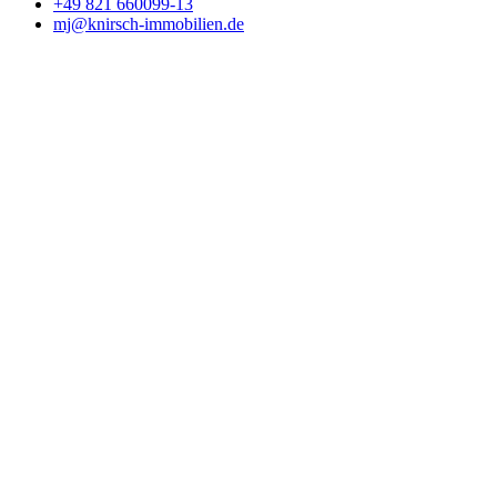
+49 821 660099-13
mj@knirsch-immobilien.de