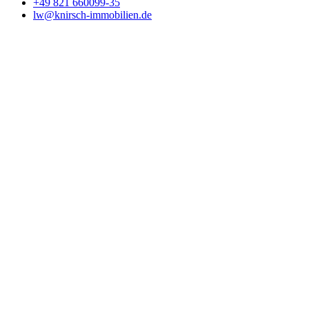
+49 821 660099-35
lw@knirsch-immobilien.de