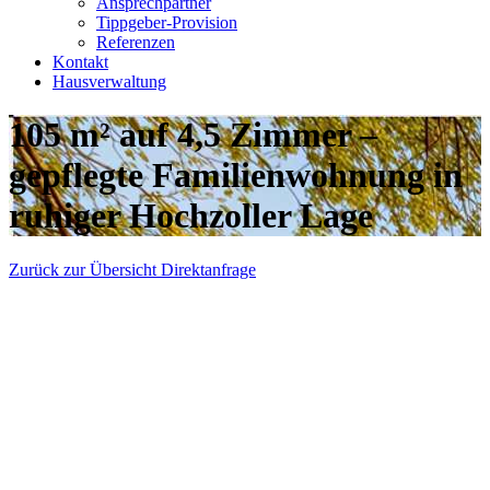
Ansprechpartner
Tippgeber-Provision
Referenzen
Kontakt
Hausverwaltung
105 m² auf 4,5 Zimmer –
gepflegte Familienwohnung in
ruhiger Hochzoller Lage
Zurück zur Übersicht
Direktanfrage